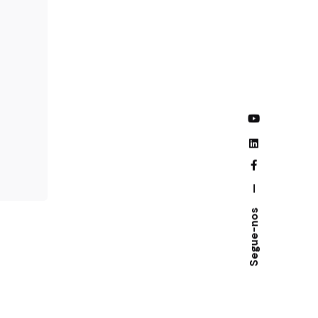
—
Segue-nos