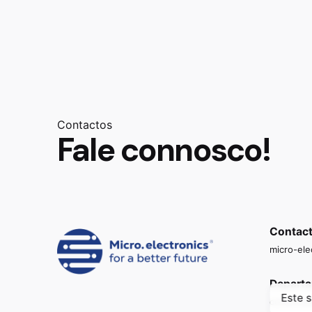
Contactos
Fale connosco!
Contacto
micro-ele
Depart
Este 
comunica