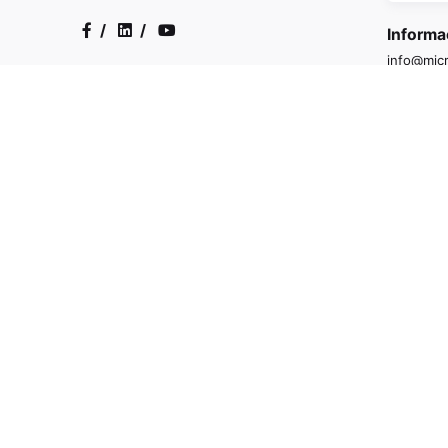
/
/
Informa
info@micr