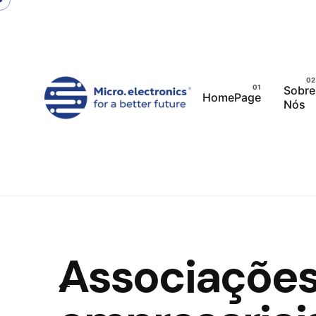
Skip
to
content
Sobre
HomePage
Nós
Associaçõe