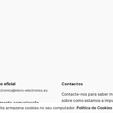
Contactos
 oficial
ctronics@micro-electronics.eu
Contacte-nos para saber m
sobre como estamos a impu
amento comunicação
a investigação e o desenvo
site armazena cookies no seu computador.
Política de Cookies
cao@micro-electronics.eu