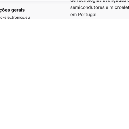
de tecnologias avançadas 
semicondutores e microele
ções gerais
em Portugal.
o-electronics.eu
info@micro-electronics.e