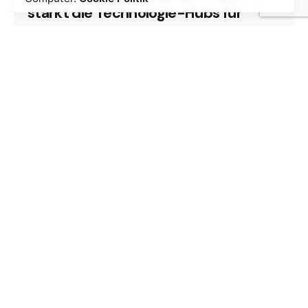
stärkt die Technologie-Hubs für
Mikroelektronik
Das Chips Joint Undertaking (Chips JU) hat im
Rahmen des Programms Resilience...
Pressemitteilungen
Soziale Kommunikation
Mehr lesen