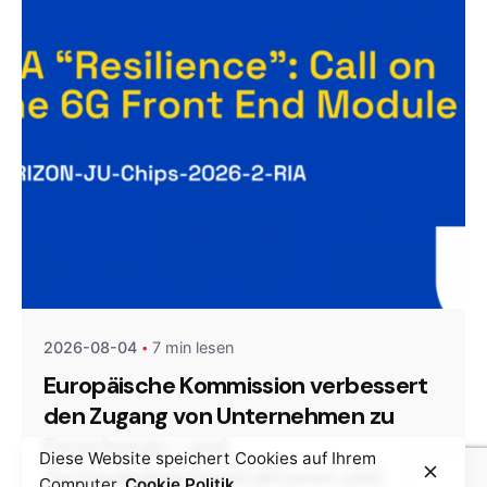
Posted by
Agenda da Microeletrónica
2026-08-04
7 min lesen
Europäische Kommission verbessert
den Zugang von Unternehmen zu
Forschungs- und
Diese Website speichert Cookies auf Ihrem
Technologieinfrastrukturen und
Computer.
Cookie Politik