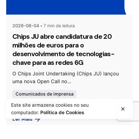
Agenda da Microeletrónica
2026-08-04
7 min de leitura
Chips JU abre candidatura de 20
milhões de euros para o
desenvolvimento de tecnologias-
chave para as redes 6G
O Chips Joint Undertaking (Chips JU) lançou
uma nova Open Call no...
Comunicados de imprensa
Comunicação Social
Este site armazena cookies no seu
computador.
Política de Cookies
Ler Mais