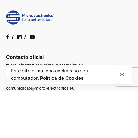
/
/
Contacto oficial
micro-electronics@micro-electronics.eu
Este site armazena cookies no seu
computador.
Política de Cookies
Departamento comunicação
comunicacao@micro-electronics.eu
Informações gerais
info@micro-electronics.eu
Contactos