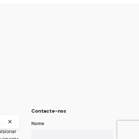
Contacte-nos
ais
Nome
lsionar