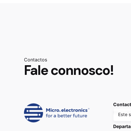
Contactos
Fale connosco!
Contacto
micro-ele
Este 
Depart