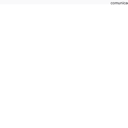
comunica
/
/
Informa
info@micr