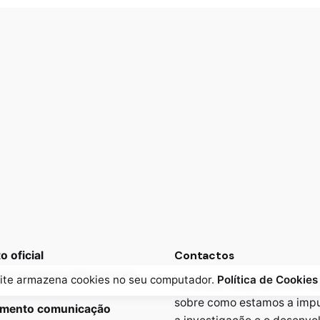
Contactos
 oficial
ctronics@micro-electronics.eu
site armazena cookies no seu computador.
Política de Cookies
Contacte-nos para saber m
sobre como estamos a impu
amento comunicação