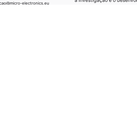
a investigação e o desenvo
cao@micro-electronics.eu
de tecnologias avançadas 
semicondutores e microele
ções gerais
em Portugal.
o-electronics.eu
info@micro-electronics.e