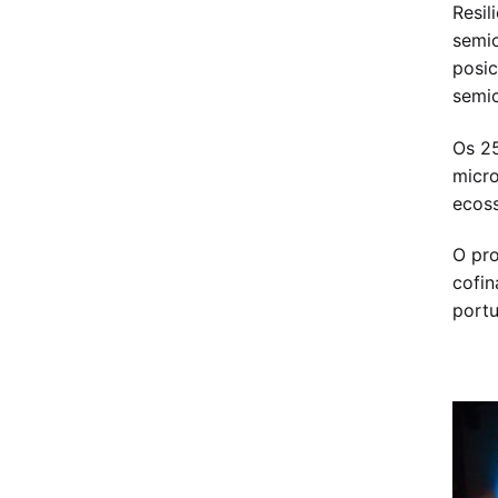
Resil
semic
posic
semic
Os 25
micro
ecoss
O pro
cofin
portu