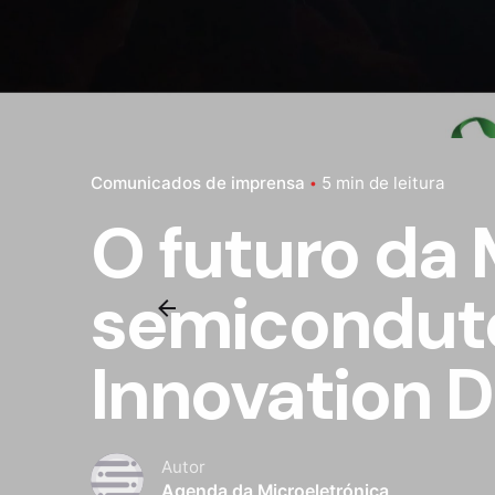
Comunicados de imprensa
5 min de leitura
O futuro da 
semiconduto
Innovation 
Autor
Agenda da Microeletrónica