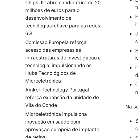
Chips JU abre candidatura de 20
t
milhões de euros para o
F
desenvolvimento de
i
tecnologias-chave para as redes
6G
J
s
Comissão Europeia reforça
acesso das empresas às
S
infraestruturas de investigação e
M
tecnologia, impulsionando os
D
Hubs Tecnológicos de
d
Microeletrónica
C
Amkor Technology Portugal
m
reforça expansão da unidade de
Vila do Conde
Na se
Microeletrónica impulsiona
S
inovação em saúde com
s
aprovação europeia de implante
de retina
T