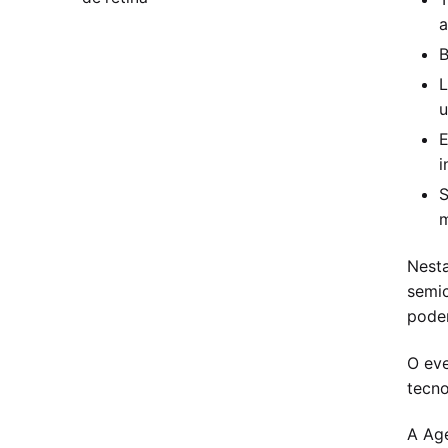
a
B
L
u
E
i
S
m
Nesta
semic
podem
O ev
tecno
A Age