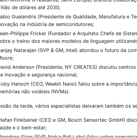
rilião de dólares até 2030;
abio Gualandris (Presidente de Qualidade, Manufatura e Te
novação na indústria de semicondutores;
ean-Philippe Fricker (Fundador e Arquiteto Chefe de Sist
obre o treino dos maiores modelos de linguagem utilizando
anjay Natarajan (SVP & GM, Intel) abordou o futuro da co
oore;
avid Anderson (Presidente, NY CREATES) discutiu centros
e inovação e segurança nacional;
oby Hanoch (CEO, Weebit Nano) falou sobre a importância
emórias não voláteis (NVMs).
ssão da tarde, vários especialistas deixaram também os s
tefan Finkbeiner (CEO e GM, Bosch Sensortec GmbH) disc
aúde e o bem-estar;
heodore Sizer (EVP, Nokia Bell Labs) falou sobre comunic