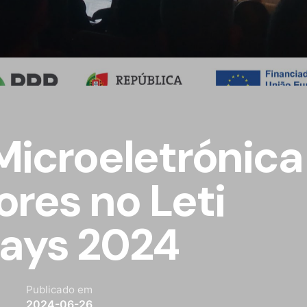
Microeletrónica
res no Leti
Days 2024
Publicado em
2024-06-26