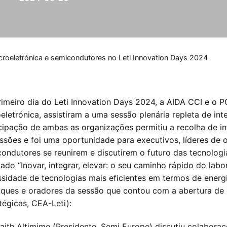
croeletrónica e semicondutores no Leti Innovation Days 2024
imeiro dia do Leti Innovation Days 2024, a AIDA CCI e o 
eletrónica, assistiram a uma sessão plenária repleta de int
cipação de ambas as organizações permitiu a recolha de i
ssões e foi uma oportunidade para executivos, líderes de o
ondutores se reunirem e discutirem o futuro das tecnologia
ulado “Inovar, integrar, elevar: o seu caminho rápido do lab
sidade de tecnologias mais eficientes em termos de energia
ques e oradores da sessão que contou com a abertura de 
tégicas, CEA-Leti):
aith Altimime (Presidente, Semi Europe) discutiu colabora