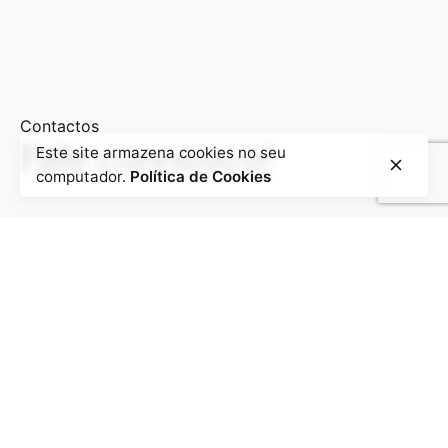
Contactos
Fale connosco!
Este site armazena cookies no seu
computador.
Política de Cookies
/
/
Contacto oficial
micro-electronics@micro-electronics.eu