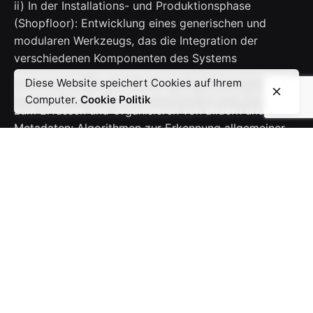
ii) In der Installations- und Produktionsphase
(Shopfloor): Entwicklung eines generischen und
modularen Werkzeugs, das die Integration der
verschiedenen Komponenten des Systems
standardisiert, nämlich Software zur kontinuierlichen
Diese Website speichert Cookies auf Ihrem
Überwachung der Bildqualität und -eignung; Software
Computer.
Cookie Politik
zum Erfassen und Organisieren von Bildern und
Metadaten; Algorithmen zur Erkennung allgemeiner
Anomalien und spezifischer Defekte;
Alarmierungsmechanismen und das Versenden von
Benachrichtigungen.
– Automatische Inline-Sichtinspektionseinheit für die
Elektronikfertigung. Das PPS besteht aus einem
industriellen visuellen Inspektionssystem mit
automatischer Erkennung von Anomalien und
Defekten für die im Pilotprojekt ausgewählten
Zielprodukte. Dieses Tool wird aus den Produkten