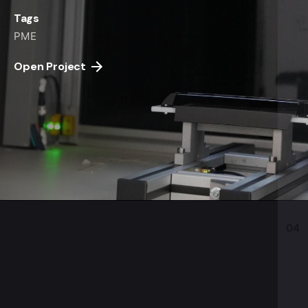
Tags
PME
Open Project
03
04