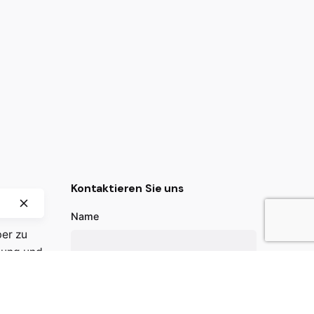
Kontaktieren Sie uns
Name
er zu
chung und
eiter-
Email
ogien in