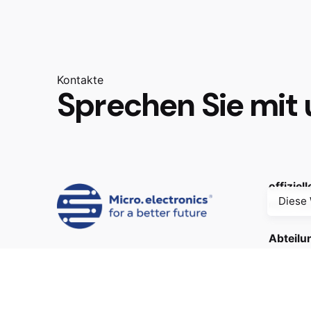
Kontakte
Sprechen Sie mit 
offiziel
Diese 
micro-ele
Abteilu
comunica
/
/
Allgeme
info@micr