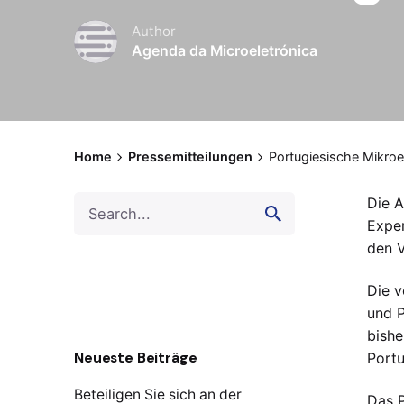
Author
Agenda da Microeletrónica
Home
Pressemitteilungen
Portugiesische Mikroe
Search
Die A
for
Exper
den V
Die v
und P
bishe
Neueste Beiträge
Portu
Beteiligen Sie sich an der
Das P