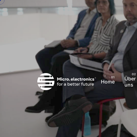
Skip
to
content
Über
Home
uns