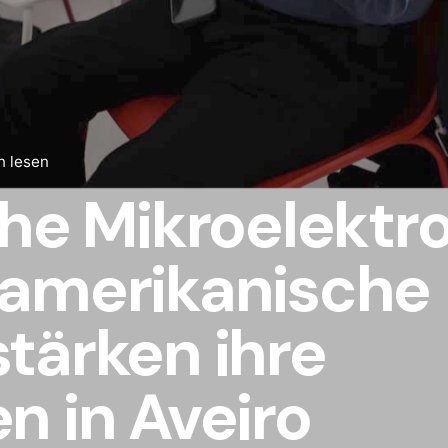
n lesen
he Mikroelektr
amerikanische
tärken ihre
n in Aveiro