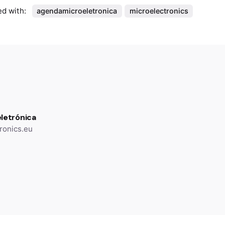
d with:
agendamicroeletronica
microelectronics
letrónica
ronics.eu