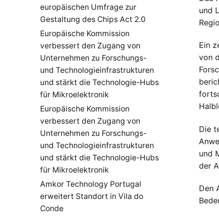
europäischen Umfrage zur
und L
Gestaltung des Chips Act 2.0
Regio
Europäische Kommission
Ein z
verbessert den Zugang von
von d
Unternehmen zu Forschungs-
Forsc
und Technologieinfrastrukturen
beric
und stärkt die Technologie-Hubs
forts
für Mikroelektronik
Halbl
Europäische Kommission
verbessert den Zugang von
Die 
Unternehmen zu Forschungs-
Anwen
und Technologieinfrastrukturen
und M
und stärkt die Technologie-Hubs
der A
für Mikroelektronik
Amkor Technology Portugal
Den A
erweitert Standort in Vila do
Bedeu
Conde