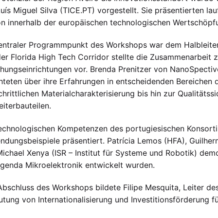
uís Miguel Silva (TICE.PT) vorgestellt. Sie präsentierten lau
n innerhalb der europäischen technologischen Wertschöpf
entraler Programmpunkt des Workshops war dem Halbleite
er Florida High Tech Corridor stellte die Zusammenarbeit z
hungseinrichtungen vor. Brenda Prenitzer von NanoSpectiv
hteten über ihre Erfahrungen in entscheidenden Bereichen 
chrittlichen Materialcharakterisierung bis hin zur Qualitäts
eiterbauteilen.
technologischen Kompetenzen des portugiesischen Konsor
dungsbeispiele präsentiert. Patrícia Lemos (HFA), Guilh
ichael Xenya (ISR – Institut für Systeme und Robotik) de
genda Mikroelektronik entwickelt wurden.
bschluss des Workshops bildete Filipe Mesquita, Leiter des
tung von Internationalisierung und Investitionsförderung f